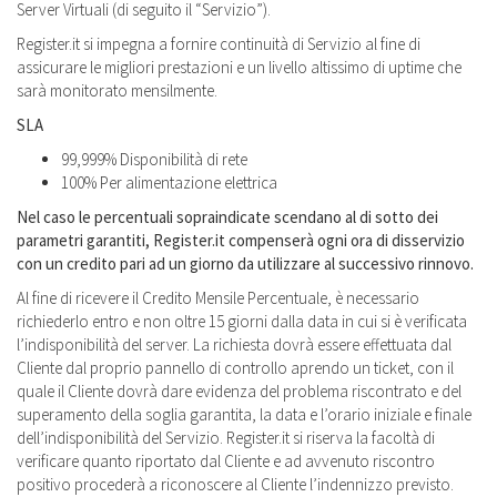
Server Virtuali (di seguito il “Servizio”).
Register.it si impegna a fornire continuità di Servizio al fine di
assicurare le migliori prestazioni e un livello altissimo di uptime che
sarà monitorato mensilmente.
SLA
99,999% Disponibilità di rete
100% Per alimentazione elettrica
Nel caso le percentuali sopraindicate scendano al di sotto dei
parametri garantiti, Register.it compenserà ogni ora di disservizio
con un credito pari ad un giorno da utilizzare al successivo rinnovo.
Al fine di ricevere il Credito Mensile Percentuale, è necessario
richiederlo entro e non oltre 15 giorni dalla data in cui si è verificata
l’indisponibilità del server. La richiesta dovrà essere effettuata dal
Cliente dal proprio pannello di controllo aprendo un ticket, con il
quale il Cliente dovrà dare evidenza del problema riscontrato e del
superamento della soglia garantita, la data e l’orario iniziale e finale
dell’indisponibilità del Servizio. Register.it si riserva la facoltà di
verificare quanto riportato dal Cliente e ad avvenuto riscontro
positivo procederà a riconoscere al Cliente l’indennizzo previsto.