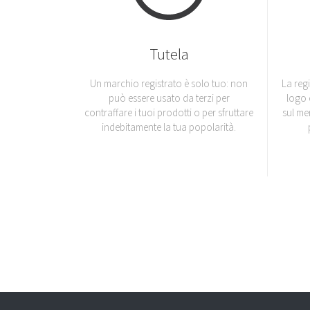
Tutela
Un marchio registrato è solo tuo: non
La reg
può essere usato da terzi per
logo 
contraffare i tuoi prodotti o per sfruttare
sul me
indebitamente la tua popolarità.