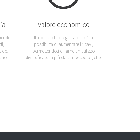
ia
Valore economico
ipende
Il tuo marchio registrato ti dà la
ti,
possibilità di aumentare i ricavi,
 del
permettendoti di farne un utilizzo
rono
diversificato in più classi merceologiche.