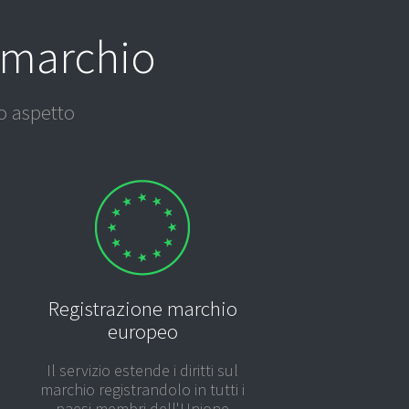
o marchio
o aspetto
Registrazione marchio
europeo
Il servizio estende i diritti sul
marchio registrandolo in tutti i
paesi membri dell'Unione