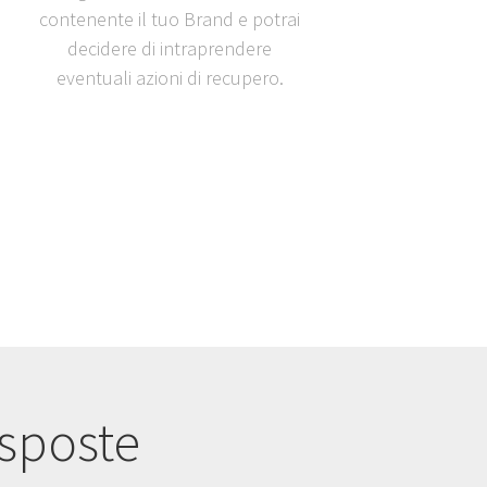
contenente il tuo Brand e potrai
decidere di intraprendere
eventuali azioni di recupero.
isposte