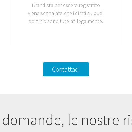
Brand sta per essere registrato
viene segnalato che i diritti su quel
dominio sono tutelati legalmente.
Contattaci
 domande, le nostre r