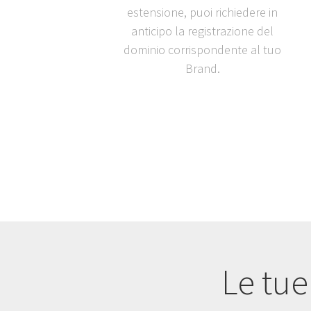
estensione, puoi richiedere in
anticipo la registrazione del
dominio corrispondente al tuo
Brand.
Le tue