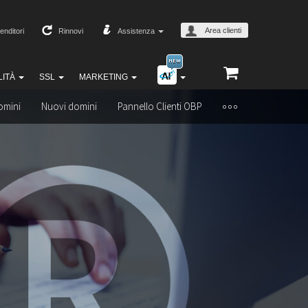
Area clienti
enditori
Rinnovi
Assistenza
LITÀ
SSL
MARKETING
omini
Nuovi domini
Pannello Clienti OBP