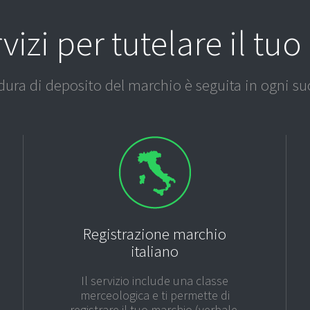
rvizi per tutelare il tu
dura di deposito del marchio è seguita in ogni su
Registrazione marchio
italiano
Il servizio include una classe
merceologica e ti permette di
registrare il tuo marchio (verbale,