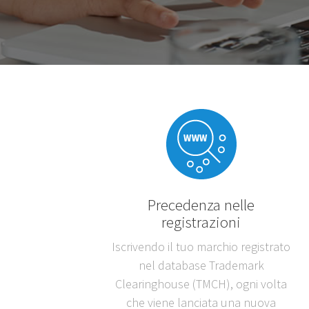
Precedenza nelle
registrazioni
Iscrivendo il tuo marchio registrato
nel database Trademark
Clearinghouse (TMCH), ogni volta
che viene lanciata una nuova