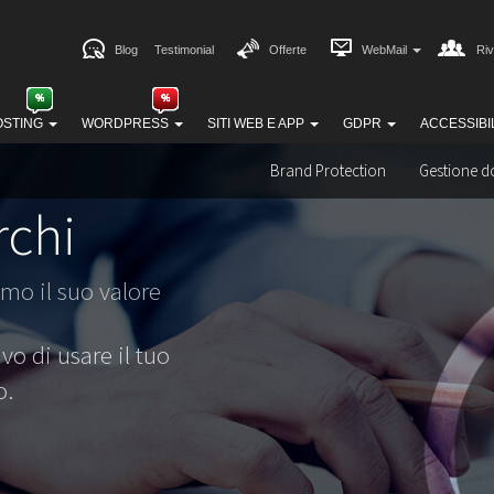
Blog
Testimonial
Offerte
WebMail
Riv
OSTING
WORDPRESS
SITI WEB E APP
GDPR
ACCESSIBI
Brand Protection
Gestione d
rchi
mo il suo valore
vo di usare il tuo
o.