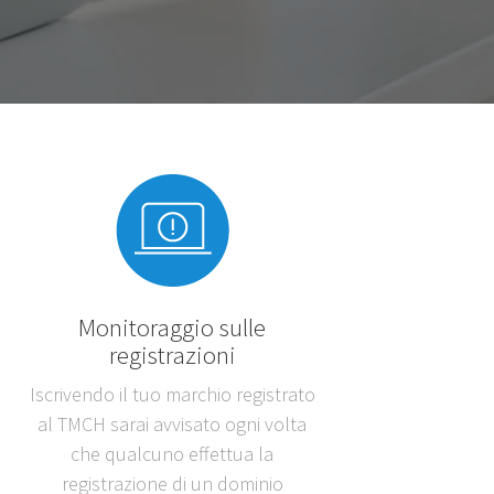
Monitoraggio sulle
registrazioni
Iscrivendo il tuo marchio registrato
al TMCH sarai avvisato ogni volta
che qualcuno effettua la
registrazione di un dominio