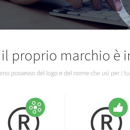
 il proprio marchio è
ieno possesso del logo e del nome che usi per i tu