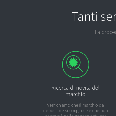
Tanti se
La proce
Ricerca di novità del
marchio
Verifichiamo che il marchio da
depositare sia originale e che non
esista già nelle banche dati, per