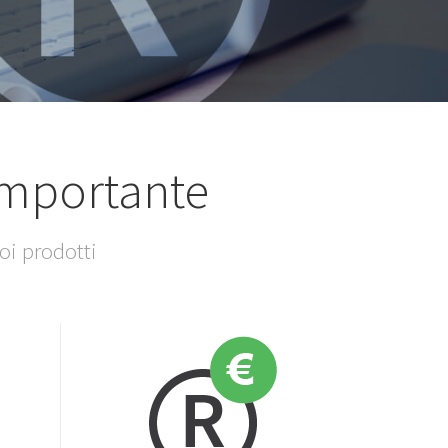
 importante
oi prodotti