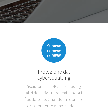
Protezione dal
cybersquatting
L’iscrizione al TMCH dissuade gli
altri dall’effettuare registrazioni
fraudolente. Quando un dominio
corrispondente al nome del tuo