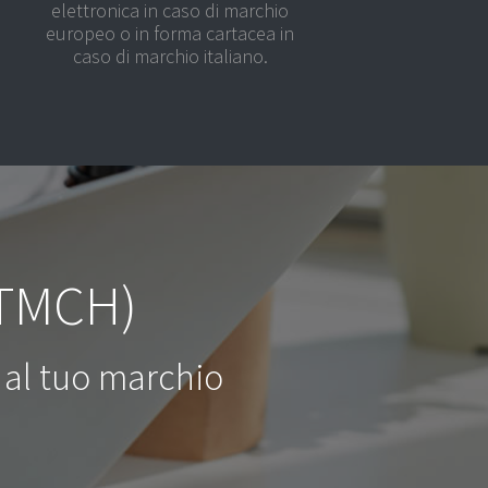
elettronica in caso di marchio
europeo o in forma cartacea in
caso di marchio italiano.
(TMCH)
 al tuo marchio