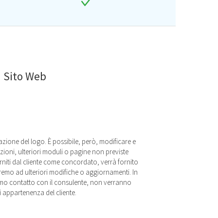
n Sito Web
zione del logo. È possibile, però, modificare e
zioni, ulteriori moduli o pagine non previste
orniti dal cliente come concordato, verrà fornito
eremo ad ulteriori modifiche o aggiornamenti. In
primo contatto con il consulente, non verranno
di appartenenza del cliente.