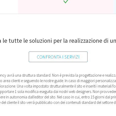
 le tutte le soluzioni per la realizzazione di u
CONFRONTA I SERVIZI
cy avrà una struttura standard. Non è prevista la progettazione e realizza
o area clienti e seguendo le nostre guide. In caso di maggiori personalizza
orazione. Una volta impostato strutturalmente il sito e inseriti i materiali f
rà apportare 1 sola modifica eseguita dai nostri web designers. Non provved
dere in autonomia dall'editor del sito. Nel caso in cui, entro 15 giorni dal 
te del cliente il sito verrà pubblicato con dei contenuti standard del settore 