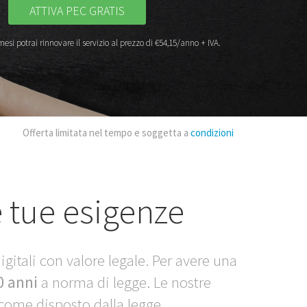
ATTIVA PEC GRATIS
mesi potrai rinnovare il servizio al prezzo di €54,15/anno + IVA.
Offerta limitata nel tempo e soggetta a
condizioni
e tue esigenze
igitali con valore legale. Per avere una
0 anni
a norma di legge. Le nostre
 come disposto dalla legge.