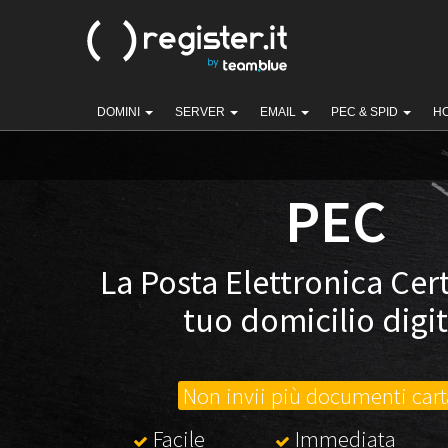
DOMINI
SERVER
EMAIL
PEC & SPID
H
PEC
La Posta Elettronica Certi
tuo domicilio digit
Non invii più documenti cart
Facile
Immediata