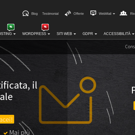
Blog
Testimonial
Offerte
WebMail
Riv
OSTING
WORDPRESS
SITI WEB
GDPR
ACCESSIBILITÀ
Cons
ficata, il
ale
acei!
Mai più