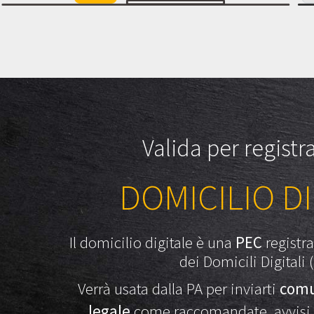
Valida per registra
DOMICILIO D
Il domicilio digitale è una
PEC
registra
dei Domicili Digitali 
Verrà usata dalla PA per inviarti
comu
legale
come raccomandate, avvisi 