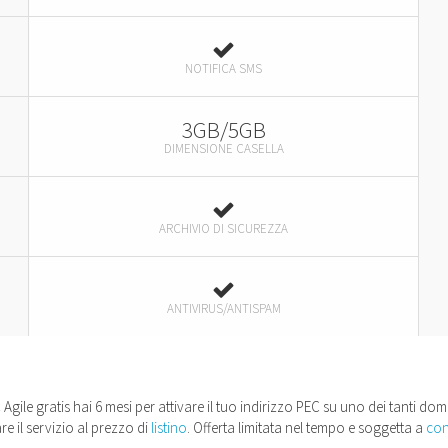
NOTIFICA SMS
3GB/5GB
DIMENSIONE CASELLA
ARCHIVIO DI SICUREZZA
ANTIVIRUS/ANTISPAM
Agile gratis hai 6 mesi per attivare il tuo indirizzo PEC su uno dei tanti domin
re il servizio al prezzo di
listino
. Offerta limitata nel tempo e soggetta a
con