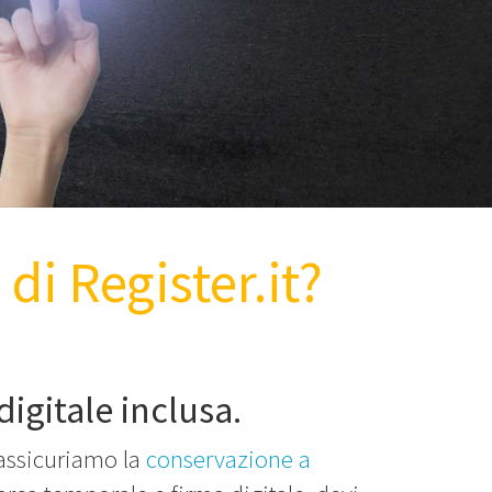
 di Register.it?
igitale inclusa.
 assicuriamo la
conservazione a