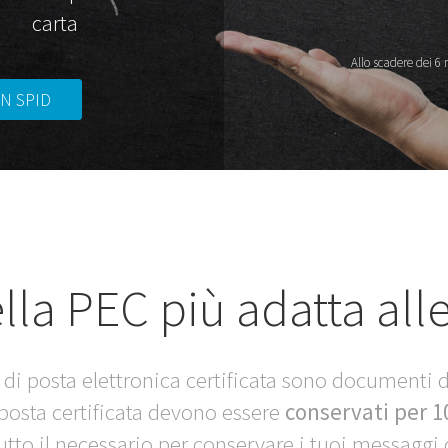
carta
Allo scadere dei 6 
ON SPID
ella PEC più adatta all
 di posta elettronica certificata sono documenti d
 posta certificata devono essere
conservati per 1
tto il necessario per conservare i tuoi messaggi