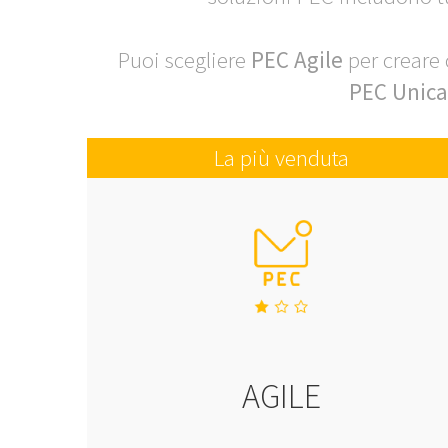
Puoi scegliere
PEC Agile
per creare 
PEC Unica
La più venduta
AGILE