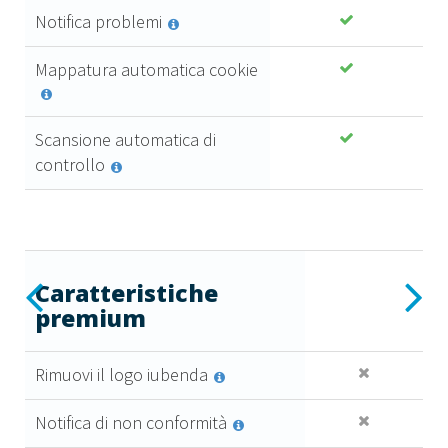
Notifica problemi
Mappatura automatica cookie
Scansione automatica di
controllo
Essential
Previous
Next
Caratteristiche
premium
6
,99 €
Rimuovi il logo iubenda
al mese + IVA
Caratteristiche
premium
Notifica di non conformità
Acquista