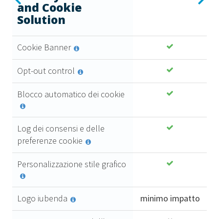
and Cookie
2
Crea
Solution
,
35
€
un'informativa
di consenso
al mese + IVA
Cookie Banner
che segue
4,71 €
tutti i più
Opt-out control
elevati
Acquista
standard di
Blocco automatico dei cookie
conformità.
Conforme al
Log dei consensi e delle
GDPR al 100%
preferenze cookie
Upgrade dal
pannello utente
Personalizzazione stile grafico
Aggiornamento
automatico dei
documenti
Logo iubenda
minimo impatto
Registro dei
consensi