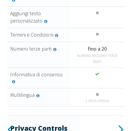
Aggiungi testo
personalizzato
Termini e Condizioni
Numero terze parti
fino a 20
NUMERO MASSIMO TERZE
PARTI
Informativa di consenso
Multilingua
1 SOLA LINGUA
Essential
Previous
Next
Privacy Controls