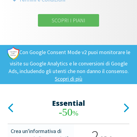
SCOPRI I PIANI
Con Google Consent Mode v2 puoi monitorare le
visite su Google Analytics e le conversioni di Google
Ads, includendo gli utenti che non danno il consenso.
Scopri di più
Essential
Previous
Next
-50
%
2
Crea un'informativa di