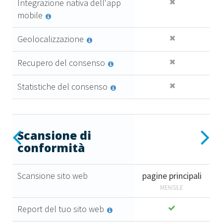
Integrazione nativa dell'app
mobile
Geolocalizzazione
Recupero del consenso
Statistiche del consenso
Essential
Previous
Next
Scansione di
conformità
6
,99 €
Scansione sito web
pagine principali
al mese + IVA
Caratteristiche
MENSILE
premium
Acquista
Report del tuo sito web