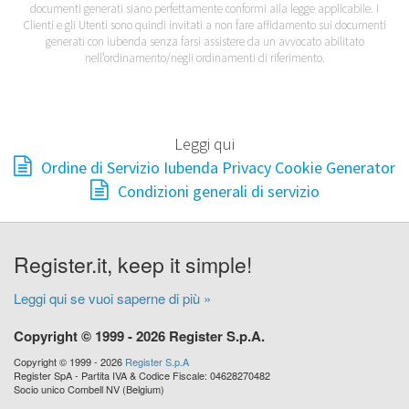
documenti generati siano perfettamente conformi alla legge applicabile. I
Clienti e gli Utenti sono quindi invitati a non fare affidamento sui documenti
generati con iubenda senza farsi assistere da un avvocato abilitato
nell’ordinamento/negli ordinamenti di riferimento.
Leggi qui
Ordine di Servizio Iubenda Privacy Cookie Generator
Condizioni generali di servizio
Register.it, keep it simple!
Leggi qui se vuoi saperne di più »
Copyright © 1999 - 2026 Register S.p.A.
Copyright © 1999 - 2026
Register S.p.A
Register SpA - Partita IVA & Codice Fiscale: 04628270482
Socio unico Combell NV (Belgium)