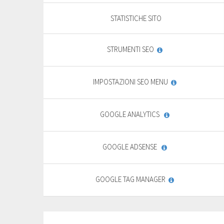
For basic website
F
STATISTICHE SITO
9
,
69
€
STRUMENTI SEO
yearly + VAT
13,85 €
IMPOSTAZIONI SEO MENU
General
features
PURCHASE
GOOGLE ANALYTICS
FREE TRIAL*
GOOGLE ADSENSE
GOOGLE TAG MANAGER