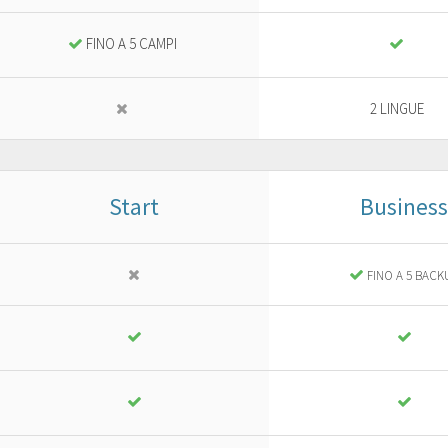
FINO A 5 CAMPI
2 LINGUE
Start
Business
Business
Pro
or ad advanced project
For a professional website
FINO A 5 BACK
18
25
,
13
€
,
01
€
yearly + VAT
yearly + VAT
instead of
25,90 €
instead of
35,73 €
PURCHASE
PURCHASE