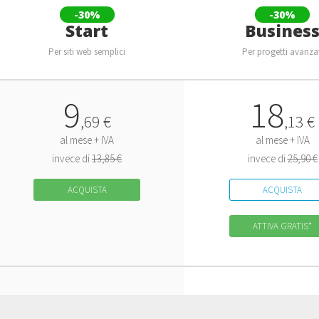
-30%
-30%
Start
Busines
Per siti web semplici
Per progetti avanza
9
18
,
69
€
,
13
€
al mese + IVA
al mese + IVA
invece di
13,85 €
invece di
25,90 €
ACQUISTA
ACQUISTA
ATTIVA GRATIS*