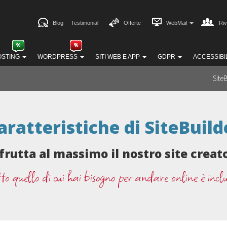
Blog
Testimonial
Offerte
WebMail
Riv
OSTING
WORDPRESS
SITI WEB E APP
GDPR
ACCESSIBI
Site
aratteristiche di SiteBuild
frutta al massimo il nostro site creat
to quello di cui hai bisogno per andare online è incl