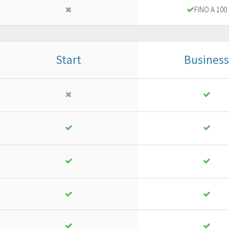
FINO A 100
FREE TRIAL*
FREE TRIAL*
Start
Business
Business
Pro
or ad advanced project
For a professional website
18
25
,
13
€
,
01
€
yearly + VAT
yearly + VAT
instead of
25,90 €
instead of
35,73 €
PURCHASE
PURCHASE
FREE TRIAL*
FREE TRIAL*