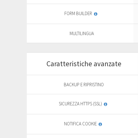
FORM BUILDER
MULTILINGUA
Caratteristiche avanzate
Start
For basic website
F
BACKUP E RIPRISTINO
9
,
69
€
SICUREZZA HTTPS (SSL)
yearly + VAT
13,85 €
NOTIFICA COOKIE
General
features
PURCHASE