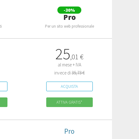
-30%
s
Pro
ti
Per un sito web professionale
25
,
01
€
al mese + IVA
invece di
35,73 €
ACQUISTA
ATTIVA GRATIS*
Pro