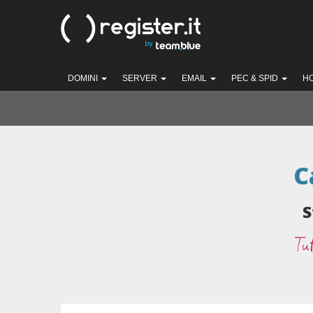
DOMINI
SERVER
EMAIL
PEC & SPID
H
C
S
Tut