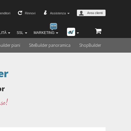
Area clienti
enditori
Rinnovi
Assistenza
LITÀ
SSL
MARKETING
Builder piani
SiteBuilder panoramica
ShopBuilder
er
or
uso!