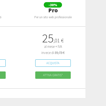
-30%
s
Pro
ti
Per un sito web professionale
25
,
01
€
al mese + IVA
invece di
35,73 €
ACQUISTA
ATTIVA GRATIS*