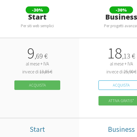
-30%
-30%
Start
Busines
Per siti web semplici
Per progetti avanza
9
18
,
69
€
,
13
€
al mese + IVA
al mese + IVA
invece di
13,85 €
invece di
25,90 €
ACQUISTA
ACQUISTA
ATTIVA GRATIS*
Start
Business