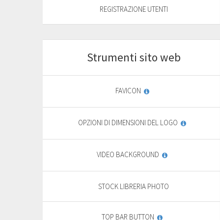
REGISTRAZIONE UTENTI
FREE TRIAL*
Strumenti sito web
Start
For basic website
F
FAVICON
9
,
69
€
OPZIONI DI DIMENSIONI DEL LOGO
yearly + VAT
13,85 €
General
VIDEO BACKGROUND
features
PURCHASE
STOCK LIBRERIA PHOTO
FREE TRIAL*
TOP BAR BUTTON