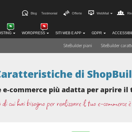
Blog
Testimonial
Offerte
WebMail
Riv
OSTING
WORDPRESS
SITI WEB E APP
GDPR
ACCESSIBI
SiteBuilder piani
SiteBuilder caratt
aratteristiche di ShopBui
e e-commerce più adatta per aprire il
ò di cui hai bisogno per realizzare il tuo e-commerce è