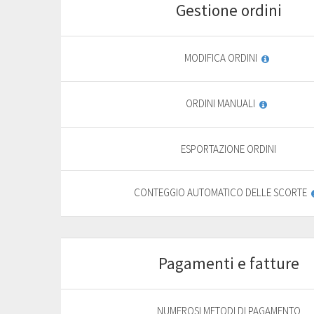
Gestione ordini
Start
For basic website
F
MODIFICA ORDINI
9
,
69
€
ORDINI MANUALI
yearly + VAT
13,85 €
General
ESPORTAZIONE ORDINI
features
PURCHASE
CONTEGGIO AUTOMATICO DELLE SCORTE
FREE TRIAL*
Pagamenti e fatture
Start
For basic website
F
NUMEROSI METODI DI PAGAMENTO