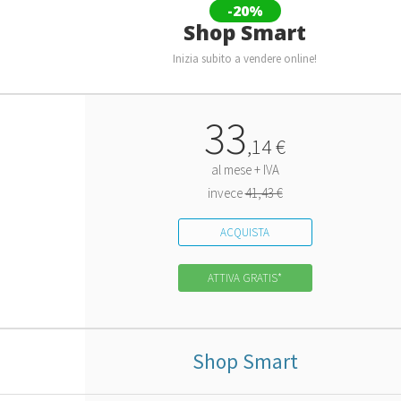
-20%
Shop Smart
Inizia subito a vendere online!
33
,
14
€
al mese + IVA
invece
41,43 €
ACQUISTA
ATTIVA GRATIS*
Shop Smart