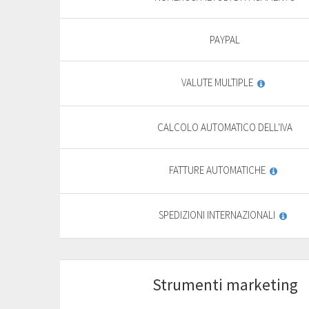
9
,
69
€
PAYPAL
yearly + VAT
13,85 €
VALUTE MULTIPLE
General
features
PURCHASE
CALCOLO AUTOMATICO DELL'IVA
FREE TRIAL*
FATTURE AUTOMATICHE
SPEDIZIONI INTERNAZIONALI
Strumenti marketing
Start
For basic website
F