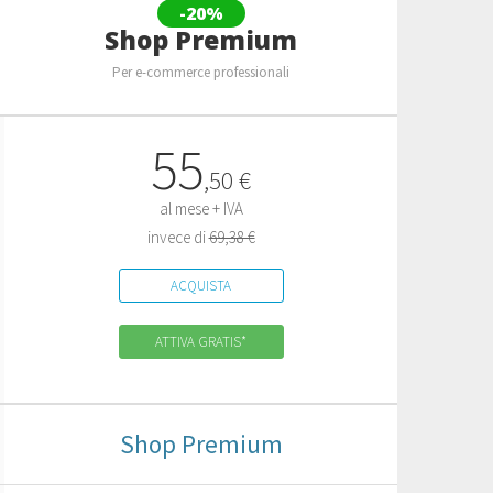
-20%
Shop Premium
Per e-commerce professionali
55
,
50
€
al mese + IVA
invece di
69,38 €
ACQUISTA
ATTIVA GRATIS*
Shop Premium