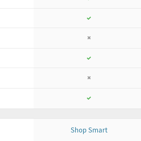
18
,
13
€
yearly + VAT
instead of
25,90 €
PURCHASE
FREE TRIAL*
Shop Smart
Business
or ad advanced project