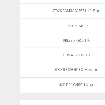
yearly + VAT
13,85 €
General
STOCK CONDIVISO PER LINGUE
features
PURCHASE
GESTIONE STOCK
FREE TRIAL*
PREZZO PER UNITÀ
CERCA PRODOTTO
SCONTI E OFFERTE SPECIALI
MODIFICA CARRELLO