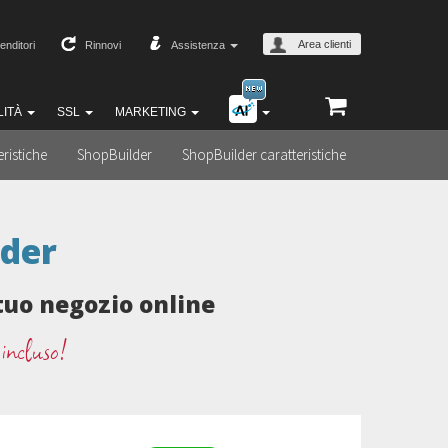
Area clienti
enditori
Rinnovi
Assistenza
LITÀ
SSL
MARKETING
eristiche
ShopBuilder
ShopBuilder caratteristiche
lder
 tuo negozio online
 incluso!