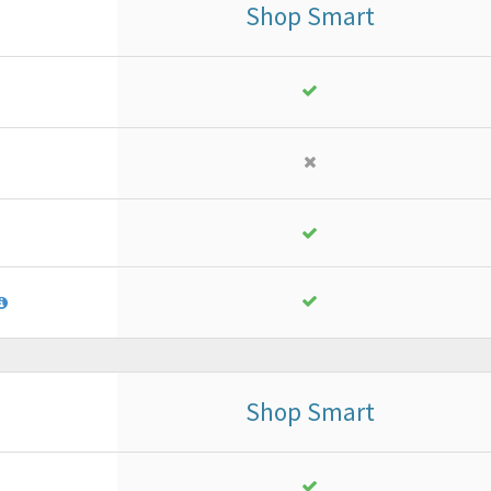
Shop Smart
Business
or ad advanced project
18
,
13
€
yearly + VAT
instead of
25,90 €
PURCHASE
FREE TRIAL*
Shop Smart
Business
or ad advanced project