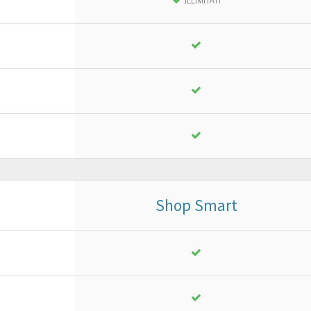
ILLIMITATI
18
,
13
€
yearly + VAT
instead of
25,90 €
PURCHASE
FREE TRIAL*
Shop Smart
Business
or ad advanced project
18
,
13
€