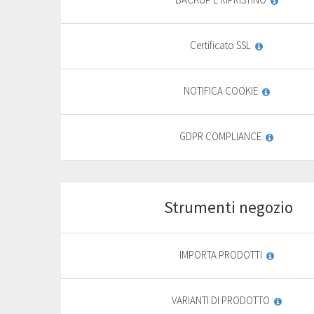
9
,
69
€
Certificato SSL
yearly + VAT
13,85 €
General
NOTIFICA COOKIE
features
PURCHASE
GDPR COMPLIANCE
FREE TRIAL*
Strumenti negozio
Start
For basic website
F
IMPORTA PRODOTTI
9
,
69
€
VARIANTI DI PRODOTTO