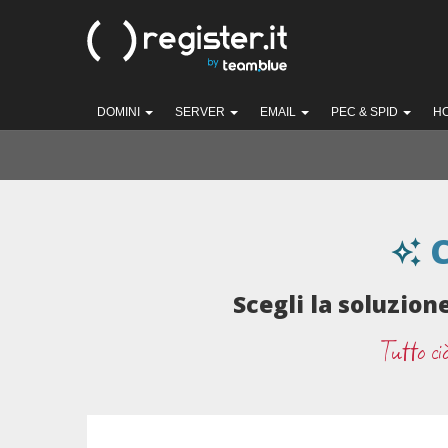
DOMINI
SERVER
EMAIL
PEC & SPID
H
C
Scegli la soluzion
Tutto ci