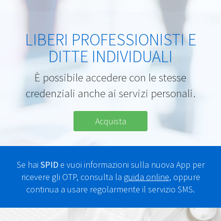
LIBERI PROFESSIONISTI E
DITTE INDIVIDUALI
È possibile accedere con le stesse
credenziali anche ai servizi personali.
Acquista
Se hai
SPID
e vuoi informazioni sulla nuova App per
ricevere gli OTP, consulta la
guida online
, oppure
continua a usare regolarmente il servizio SMS.