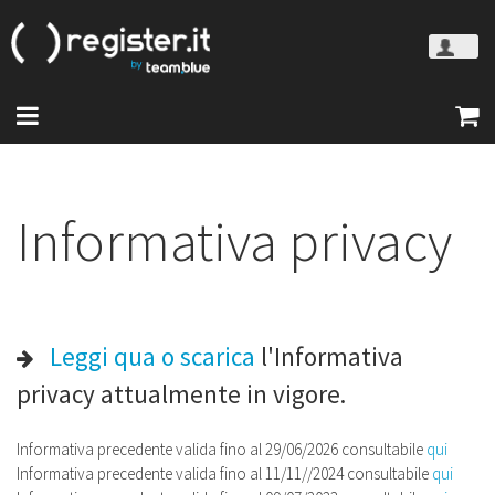
Informativa privacy
Leggi qua o scarica
l'Informativa
privacy attualmente in vigore.
Informativa precedente valida fino al 29/06/2026 consultabile
qui
Informativa precedente valida fino al 11/11//2024 consultabile
qui