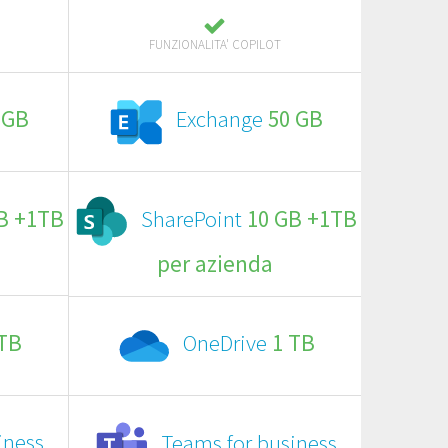
FUNZIONALITA' COPILOT
 GB
Exchange
50 GB
B +1TB
SharePoint
10 GB +1TB
per azienda
 TB
OneDrive
1 TB
iness
Teams for business