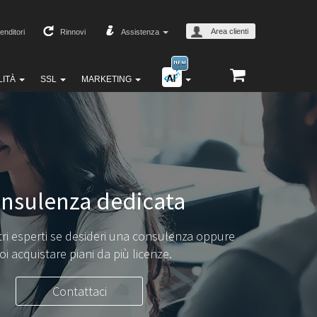
Area clienti
enditori
Rinnovi
Assistenza
LITÀ
SSL
MARKETING
nsulenza dedicata
tri esperti se desideri una consulenza oppure
oi acquistare piani da più licenze.
Contattaci