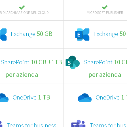
TB DI ARCHIVIAZIONE NEL CLOUD
MICROSOFT PUBLISHER
Exchange
50 GB
Exchange
50
SharePoint
10 GB +1TB
SharePoint
10 G
per azienda
per azienda
OneDrive
1 TB
OneDrive
1
Teams for business
Teams for bus