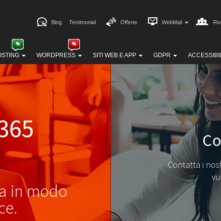
Blog
Testimonial
Offerte
WebMail
Riv
OSTING
WORDPRESS
SITI WEB E APP
GDPR
ACCESSIBI
 365
Co
Contatta i nos
vu
ra in modo
ce.