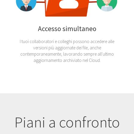
Accesso simultaneo
I tuoi collaboratori e colleghi possono accedere alle
versioni più aggiornate dei file, anche
contemporaneamente, lavorando sempre all'ultimo
aggiornamento archiviato nel Cloud.
Piani a confronto